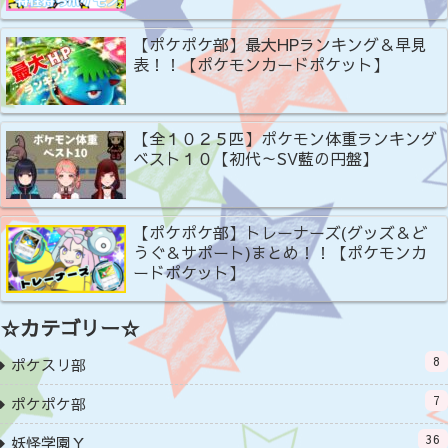
【ポケポケ部】最大HPランキング＆早見
表！！【ポケモンカードポケット】
【全１０２５匹】ポケモン体重ランキング
ベスト１０【初代～SV藍の円盤】
【ポケポケ部】トレーナーズ(グッズ＆ど
うぐ＆サポート)まとめ！！【ポケモンカ
ードポケット】
☆カテゴリー☆
8
ポケスリ部
7
ポケポケ部
36
妖怪学園Ｙ