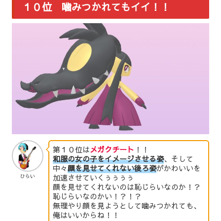
１０位 噛みつかれてもイイ！！
第１０位は
メガクチート
！！
和服の女の子をイメージさせる姿
、そして
中々
顔を見せてくれない後ろ姿
がかわいいを
加速させていくぅぅぅぅ
ひらい
顔を見せてくれないのは恥じらいなのか！？
恥じらいなのかい！？！？
無理やり顔を見ようとして噛みつかれても、
俺はいいからね！！