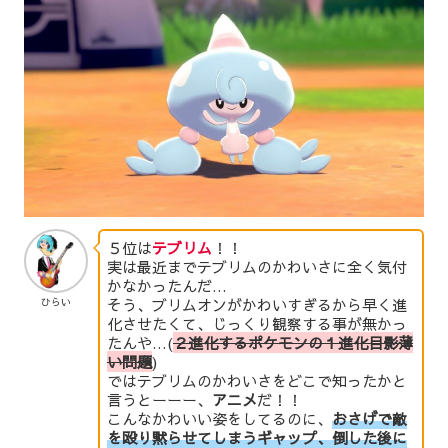
５位は
テブリム
！！
実は最近までテブリムのかわいさに全く気付
かなかったんだ…
そう、ブリムオンがかわいすぎるから早く進
ひらい
化させたくて、じっくり観察する事が無かっ
たんや…(
２進化するポケモンの１進化目影薄
い問題
)
ではテブリムのかわいさをどこで知ったかと
言うとーーー、
アニメ
だ！！
こんなかわいい姿をしてるのに、
おさげで敵
を殴り黙らせてしまうギャップ、倒した後に