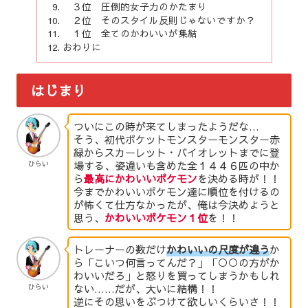
３位 圧倒的女子力のかたまり
２位 そのスタイル反則じゃないですか？
１位 全てのかわいいが集結
おわりに
はじまり
ついにこの時が来てしまったようだな…
そう、初代ポケットモンスターモンスター赤
緑からスカーレット・バイオレットまでに登
場する、姿違いも含めた全１４４６匹の中か
ひらい
ら
最高にかわいいポケモン
を決める時が！！
今までかわいいポケモン達に順位を付けるの
が怖くて仕方なかったが、俺は今決めようと
思う、
かわいいポケモン１位
を！！
トレーナーの数だけ
かわいいの尺度が違う
か
ら「こいつ何言ってんだ？」「○○の方がか
わいいだろ」と怒りを買ってしまうかもしれ
ない……だが、大いに結構！！
ひらい
逆にその思いをぶつけて欲しいくらいさ！！