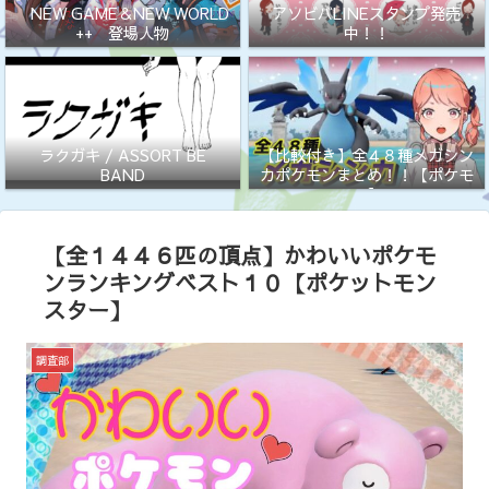
NEW GAME＆NEW WORLD
アソビバLINEスタンプ発売
++ 登場人物
中！！
ラクガキ / ASSORT BE
【比較付き】全４８種メガシン
BAND
カポケモンまとめ！！【ポケモ
ン】
【全１４４６匹の頂点】かわいいポケモ
ンランキングベスト１０【ポケットモン
スター】
調査部