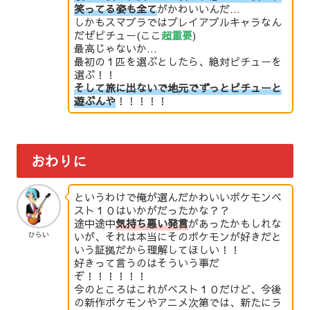
笑ってる姿も全て
がかわいいんだ…
しかもスマブラではプレイアブルキャラなん
だぜピチュー(ここ
超重要
)
最高じゃないか…
最初の１匹を選ぶとしたら、絶対ピチューを
選ぶ！！
そして旅に出ないで地元でずっとピチューと
遊ぶんや
！！！！！
おわりに
というわけで俺が選んだかわいいポケモンベ
スト１０はいかがだったかな？？
途中途中
気持ち悪い発言
があったかもしれな
いが、それは本当にそのポケモンが好きだと
ひらい
いう証拠だから理解してほしい！！
好きって言うのはそういう事だ
ぞ！！！！！！
今のところはこれがベスト１０だけど、今後
の新作ポケモンやアニメ次第では、新たにラ