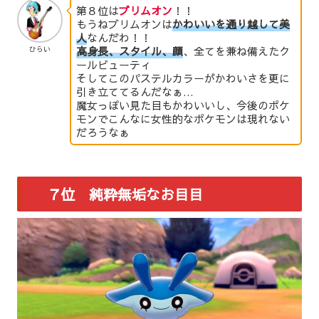
第８位は
ブリムオン
！！
もうねブリムオンは
かわいいを通り越して美
人
なんだわ！！
高身長、スタイル、顔
、全てを兼ね備えたク
ひらい
ールビューティ
そしてこのパステルカラーがかわいさを更に
引き立ててるんだなぁ…
魔女っぽい見た目もかわいいし、今後のポケ
モンでこんなに女性的なポケモンは現れない
だろうなぁ
７位 純粋無垢なお目目