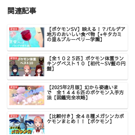
関連記事
【ポケモンSV】映える！？パルデア
調査部
地方のおいしい食べ物【+キタカミ
の里＆ブルーベリー学園】
【全１０２５匹】ポケモン体重ラン
調査部
キングベスト１０【初代～SV藍の円
盤】
【2025年2月版】幻から姿違いま
調査部
で 全１４４６匹のポケモン入手方
法【図鑑完全攻略】
【比較付き】全４８種メガシンカポ
調査部
ケモンまとめ！！【ポケモン】