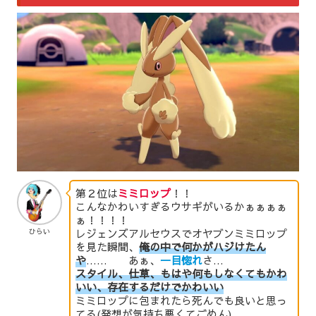
第２位は
ミミロップ
！！
こんなかわいすぎるウサギがいるかぁぁぁぁ
ぁ！！！！
レジェンズアルセウスでオヤブンミミロップ
ひらい
を見た瞬間、
俺の中で何かがハジけたん
や
…… あぁ、
一目惚れ
さ…
スタイル、仕草、もはや何もしなくてもかわ
いい、存在するだけでかわいい
ミミロップに包まれたら死んでも良いと思っ
てる(発想が気持ち悪くてごめん)