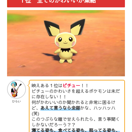
１位 全てのかわいいが集結
映えある１位は
ピチュー
！！
ピチューのかわいさを超えるポケモンは未だ
に存在しない！！
何がかわいいのか聞かれると非常に困るけ
ひらい
ど、
あえて言うなら全部
かな、ハッハッハ
(笑)
このつぶらな瞳で甘えられたら、言う事聞く
しかないだろーう？？
寝てる姿も、食べてる姿も、怒ってる姿も、