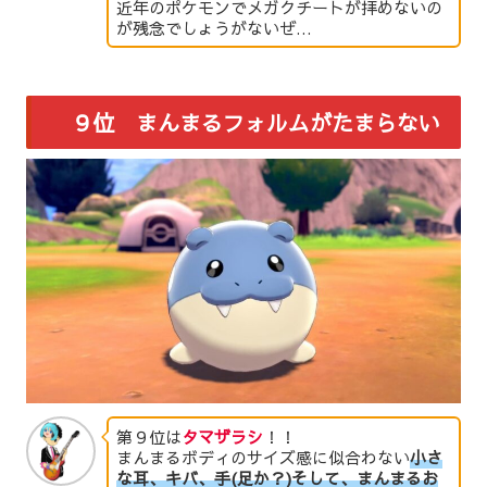
近年のポケモンでメガクチートが拝めないの
が残念でしょうがないぜ…
９位 まんまるフォルムがたまらない
第９位は
タマザラシ
！！
まんまるボディのサイズ感に似合わない
小さ
な耳、キバ、手(足か？)そして、まんまるお