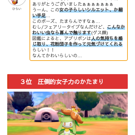
ありがとうございましたぁぁぁぁぁぁぁ
うーん、この
女の子らしいシルエット、か細
ひらい
い手足
…
このポーズ、たまらんですなぁ…
むし/フェアリータイプなんだけど、
こんなか
わいい虫なら喜んで触ります
(ゲス顔)
図鑑によると、アブリボンは
人の気持ちを感
じ取り、花粉団子を作って元気づけてくれる
らしい！！
なんてかわいらしいの…
３位 圧倒的女子力のかたまり