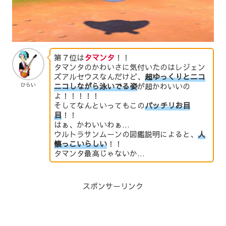
第７位は
タマンタ
！！
タマンタのかわいさに気付いたのはレジェン
ズアルセウスなんだけど、
超ゆっくりとニコ
ニコしながら泳いでる姿
が超かわいいの
ひらい
よ！！！！！
そしてなんといってもこの
パッチリお目
目
！！
はぁ、かわいいわぁ…
ウルトラサンムーンの図鑑説明によると、
人
懐っこいらしい
！！
タマンタ最高じゃないか…
スポンサーリンク