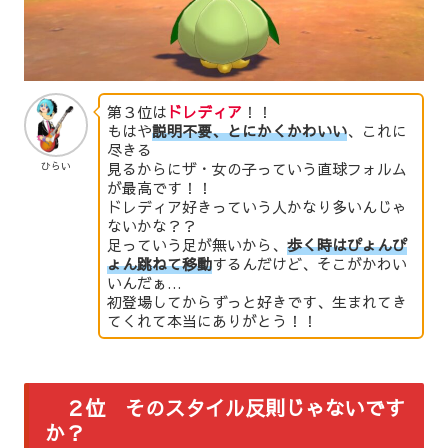
第３位は
ドレディア
！！
もはや
説明不要、とにかくかわいい
、これに
尽きる
見るからにザ・女の子っていう直球フォルム
ひらい
が最高です！！
ドレディア好きっていう人かなり多いんじゃ
ないかな？？
足っていう足が無いから、
歩く時はぴょんぴ
ょん跳ねて移動
するんだけど、そこがかわい
いんだぁ…
初登場してからずっと好きです、生まれてき
てくれて本当にありがとう！！
２位 そのスタイル反則じゃないです
か？