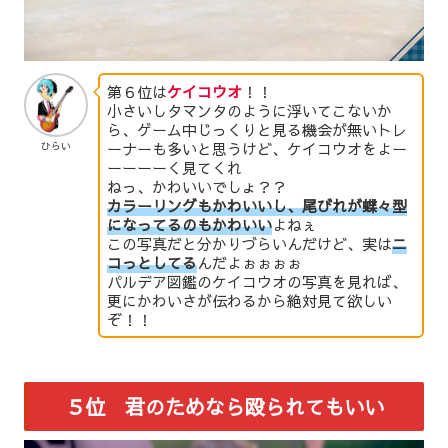
第６位は
ケイコウオ
！！
小さいしタマンタのように浮いてこないか
ら、ゲーム中じっくりと見る機会が無いトレ
ーナーも多いと思うけど、ケイコウオをよー
ひらい
ーーーーく見てくれ
ねっ、かわいいでしょ？？
カラーリングもかわいいし、尾びれが蝶々型
になってるのもかわいい
よねぇ
この写真だと分かりづらいんだけど、実は
ニ
コっとしてる
んだよぉぉぉぉ
パルデア図鑑のケイコウオの写真を見れば、
更にかわいさが伝わるから絶対見て欲しい
ぞ！！
５位 君のためなら殴られてもいい