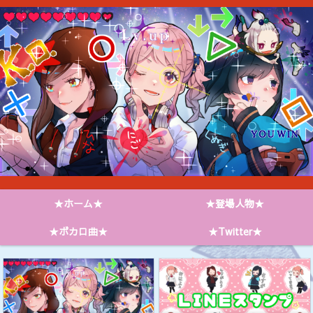
★ホーム★
★登場人物★
★ボカロ曲★
★Twitter★