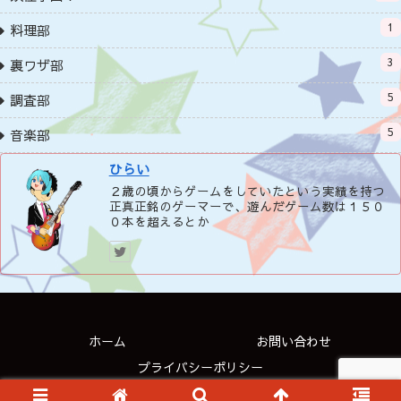
1
料理部
3
裏ワザ部
5
調査部
5
音楽部
ひらい
２歳の頃からゲームをしていたという実績を持つ
正真正銘のゲーマーで、遊んだゲーム数は１５０
０本を超えるとか
ホーム
お問い合わせ
プライバシーポリシー
© 2020 NEWGAME＆NEWWORLD++.